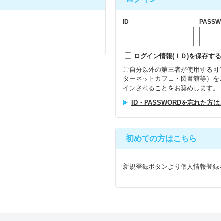
ID
PASSW
ログイン情報(ＩＤ)を保存する
ご自分以外の第三者が使用する可
ターネットカフェ・図書館等）を
インされることをお奨めします。
ID・PASSWORDを忘れた方
初めての方はこちら
新規登録ボタンより個人情報登録