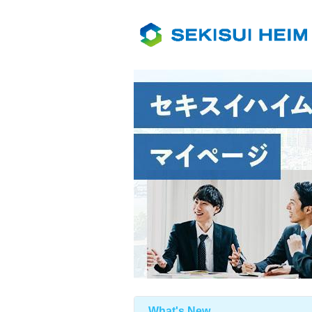
What's New