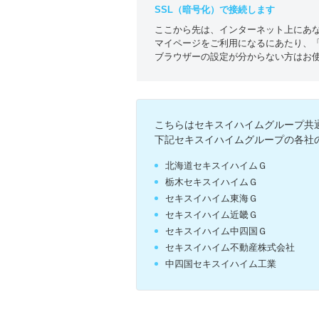
SSL（暗号化）で接続します
ここから先は、インターネット上にあな
マイページをご利用になるにあたり、「c
ブラウザーの設定が分からない方はお
こちらはセキスイハイムグループ共
下記セキスイハイムグループの各社
北海道セキスイハイムＧ
栃木セキスイハイムＧ
セキスイハイム東海Ｇ
セキスイハイム近畿Ｇ
セキスイハイム中四国Ｇ
セキスイハイム不動産株式会社
中四国セキスイハイム工業