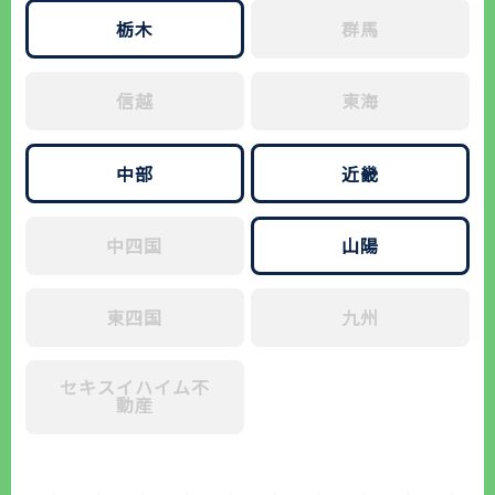
栃木
群馬
信越
東海
中部
近畿
中四国
山陽
東四国
九州
セキスイハイム不
動産