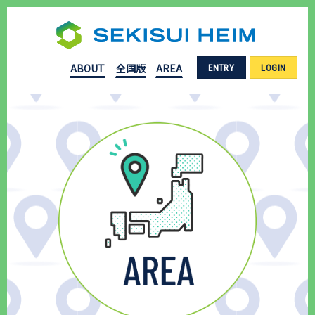
ABOUT
全国版
AREA
ENTRY
LOGIN