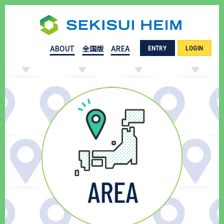
ABOUT
全国版
AREA
ENTRY
LOGIN