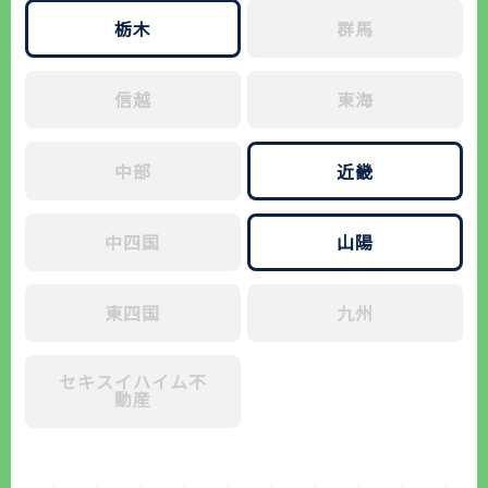
栃木
群馬
信越
東海
中部
近畿
中四国
山陽
東四国
九州
セキスイハイム不
動産