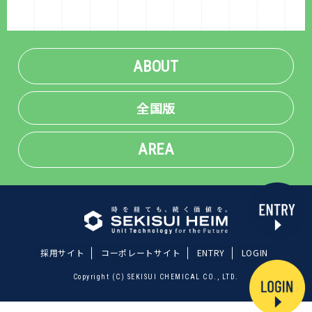
ABOUT
全国版
AREA
採用サイト
コーポレートサイト
ENTRY
LOGIN
Copyright (C) SEKISUI CHEMICAL CO., LTD.